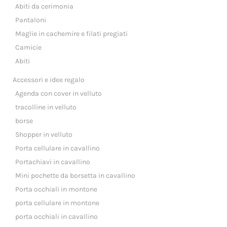
Abiti da cerimonia
Pantaloni
Maglie in cachemire e filati pregiati
Camicie
Abiti
Accessori e idee regalo
Agenda con cover in velluto
tracolline in velluto
borse
Shopper in velluto
Porta cellulare in cavallino
Portachiavi in cavallino
Mini pochette da borsetta in cavallino
Porta occhiali in montone
porta cellulare in montone
porta occhiali in cavallino