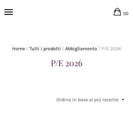
Skip
Ca
to
(0)
content
Home
/
Tutti i prodotti
/
Abbigliamento
/ P/E 2026
P/E 2026