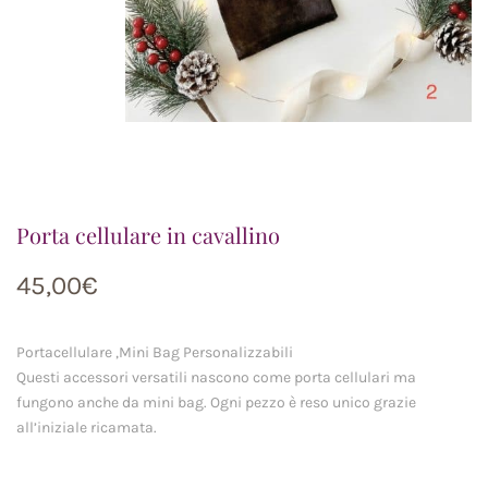
Porta cellulare in cavallino
45,00
€
Portacellulare ,Mini Bag Personalizzabili
Questi accessori versatili nascono come porta cellulari ma
fungono anche da mini bag. Ogni pezzo è reso unico grazie
all’iniziale ricamata.