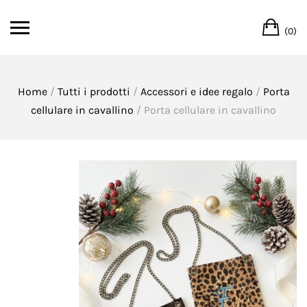
Skip
Ca
to
(0)
content
Home
/
Tutti i prodotti
/
Accessori e idee regalo
/
Porta
cellulare in cavallino
/ Porta cellulare in cavallino