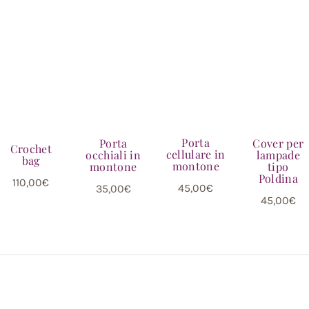
Porta
Cover per
Porta
Crochet
cellulare in
lampade
occhiali in
bag
montone
tipo
montone
Poldina
110,00
€
45,00
€
35,00
€
45,00
€