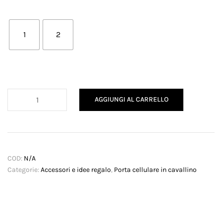
1
2
Porta
AGGIUNGI AL CARRELLO
cellulare
in
cavallino
quantità
COD:
N/A
Categorie:
Accessori e idee regalo
,
Porta cellulare in cavallino