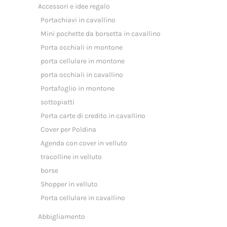
Accessori e idee regalo
Portachiavi in cavallino
Mini pochette da borsetta in cavallino
Porta occhiali in montone
porta cellulare in montone
porta occhiali in cavallino
Portafoglio in montone
sottopiatti
Porta carte di credito in cavallino
Cover per Poldina
Agenda con cover in velluto
tracolline in velluto
borse
Shopper in velluto
Porta cellulare in cavallino
Abbigliamento