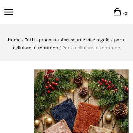
Skip
Ca
to
(0)
content
Home
/
Tutti i prodotti
/
Accessori e idee regalo
/
porta
cellulare in montone
/ Porta cellulare in montone