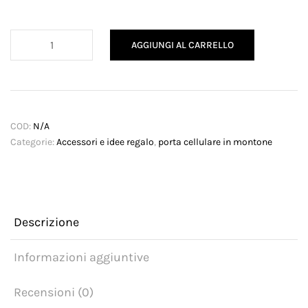
Porta
AGGIUNGI AL CARRELLO
cellulare
in
montone
quantità
COD:
N/A
Categorie:
Accessori e idee regalo
,
porta cellulare in montone
Descrizione
Informazioni aggiuntive
Recensioni (0)