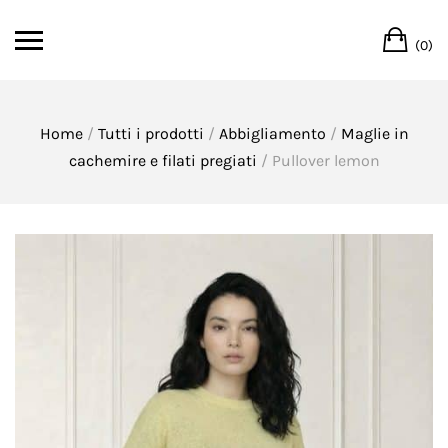
Skip
Ca
to
(0)
content
Home
/
Tutti i prodotti
/
Abbigliamento
/
Maglie in
cachemire e filati pregiati
/ Pullover lemon