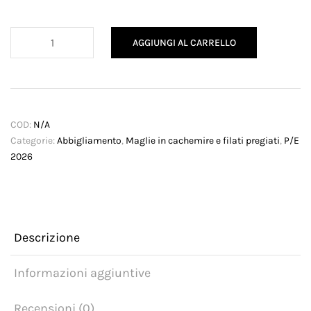
Pullover
AGGIUNGI AL CARRELLO
lemon
quantità
COD:
N/A
Categorie:
Abbigliamento
,
Maglie in cachemire e filati pregiati
,
P/E
2026
Descrizione
Informazioni aggiuntive
Recensioni (0)