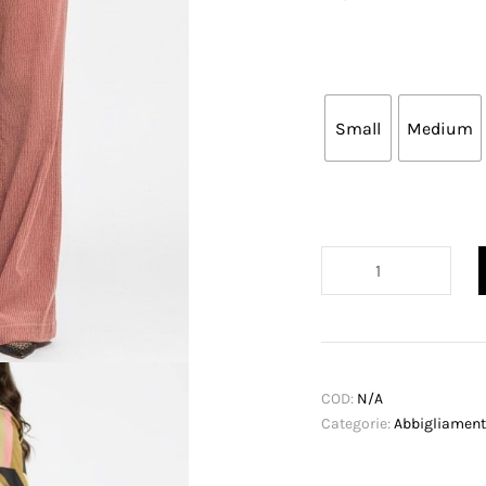
Small
Medium
Pantalone
a
coste
quantità
COD:
N/A
Categorie:
Abbigliamen