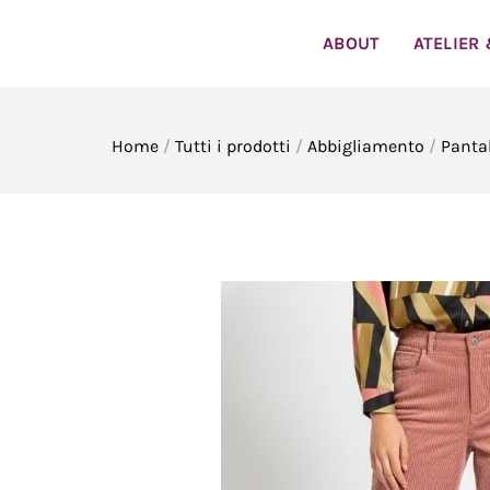
Skip
to
ABOUT
ATELIER
content
Home
/
Tutti i prodotti
/
Abbigliamento
/
Panta