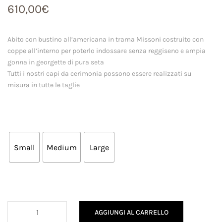
610,00
€
Abito con bustino all’americana in trama Missoni costruito con
coppe all’interno per poterlo indossare senza reggiseno e ampia
gonna in georgette di pura seta
Tutti i nostri capi da cerimonia possono essere realizzati su
misura in tutte le taglie
Small
Medium
Large
Abito
AGGIUNGI AL CARRELLO
Rachele