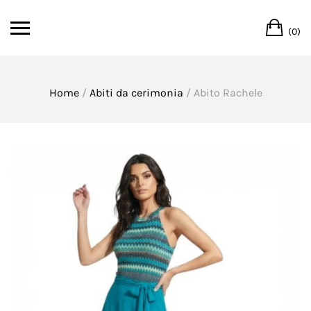
Skip
Ca
to
(0)
content
Home
/
Abiti da cerimonia
/ Abito Rachele