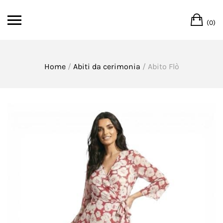
Skip
Ca
to
(0)
content
Home
/
Abiti da cerimonia
/ Abito Flò