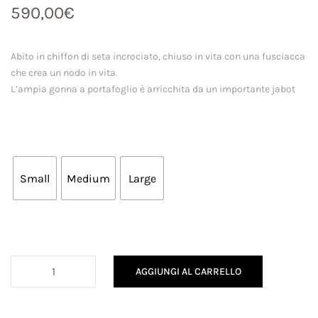
590,00
€
Abito in chiffon di seta incrociato, chiuso in vita con una fusciacca
che crea un nodo in vita.
L’ampia gonna a portafoglio è arricchita da un importante jabot
Small
Medium
Large
Abito
AGGIUNGI AL CARRELLO
Flò
quantità