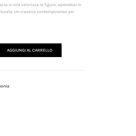
scia in vita valorizza la figura, aprendosi in
turata. Un classico contemporaneo per
AGGIUNGI AL CARRELLO
monia