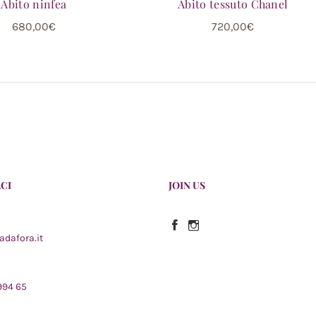
Abito ninfea
Abito tessuto Chanel
680,00
€
720,00
€
CI
JOIN US
Facebook
Instagram
adafora.it
 994 65