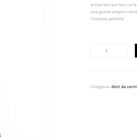
a rosa ton-sur-ton. La fa
una gonna ampia e strut
l’invitata perfetta
Abito
Bardot
quantità
Categoria:
Abiti da ceri