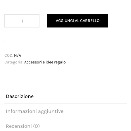
Pochette
AGGIUNGI AL CARRELLO
da
viaggio
in
velluto
con
COD:
N/A
iniziale
Categoria:
Accessori e idee regalo
quantità
Descrizione
Informazioni aggiuntive
Recensioni (0)