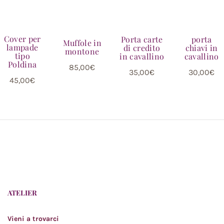
Cover per
Porta carte
porta
Muffole in
lampade
di credito
chiavi in
montone
tipo
in cavallino
cavallino
Poldina
85,00
€
35,00
€
30,00
€
45,00
€
ATELIER
Vieni a trovarci