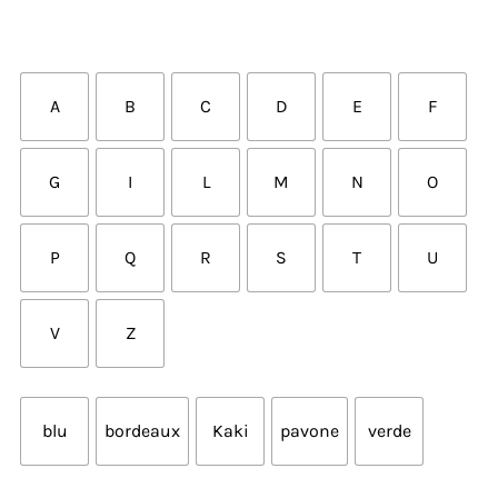
A
B
C
D
E
F
G
I
L
M
N
O
P
Q
R
S
T
U
V
Z
blu
bordeaux
Kaki
pavone
verde