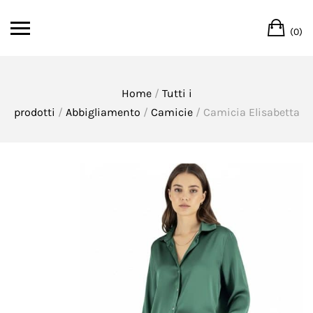
Skip
Ca
to
(0)
content
Home
/
Tutti i
prodotti
/
Abbigliamento
/
Camicie
/ Camicia Elisabetta