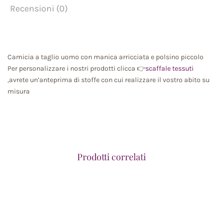
Recensioni (0)
Camicia a taglio uomo con manica arricciata e polsino piccolo
Per personalizzare i nostri prodotti clicca 👉
scaffale tessuti
,avrete un’anteprima di stoffe con cui realizzare il vostro abito su
misura
Prodotti correlati