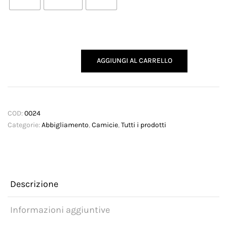
Camicia
AGGIUNGI AL CARRELLO
Elisabetta
quantità
COD:
0024
Categorie:
Abbigliamento
,
Camicie
,
Tutti i prodotti
Descrizione
Informazioni aggiuntive