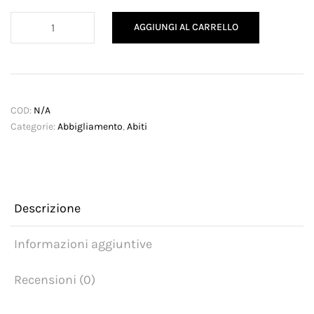
Abito
AGGIUNGI AL CARRELLO
trapezio
quantità
COD:
N/A
Categorie:
Abbigliamento
,
Abiti
Descrizione
Informazioni aggiuntive
Recensioni (0)