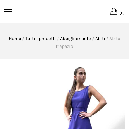
Skip
Ca
to
(0)
content
Home
/
Tutti i prodotti
/
Abbigliamento
/
Abiti
/ Abito
trapezio