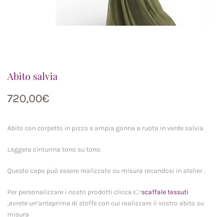
Abito salvia
720,00
€
Abito con corpetto in pizzo e ampia gonna a ruota in verde salvia
Leggera cinturina tono su tono.
Questo capo può essere realizzato su misura recandosi in atelier .
Per personalizzare i nostri prodotti clicca 👉
scaffale tessuti
,avrete un’anteprima di stoffe con cui realizzare il vostro abito su
misura