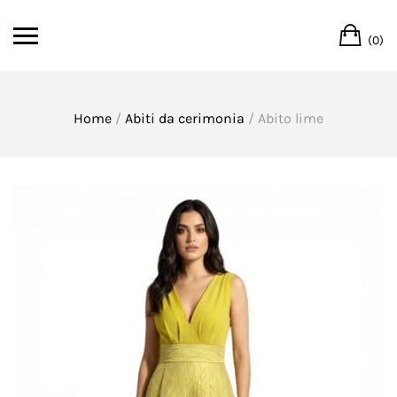
Skip
Ca
to
(0)
content
Home
/
Abiti da cerimonia
/ Abito lime