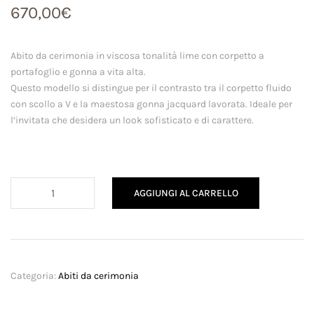
670,00
€
Abito da cerimonia in viscosa tonalità lime con corpetto a
portafoglio e gonna a vita alta.
Questo modello si distingue per il contrasto tra il corpetto fluido
con scollo a V e la maestosa gonna jacquard lavorata. Ideale per
l’invitata che desidera un look sofisticato e di carattere.
Abito
AGGIUNGI AL CARRELLO
lime
quantità
Categoria:
Abiti da cerimonia