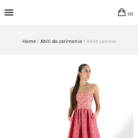
Skip
Ca
to
(0)
content
Home
/
Abiti da cerimonia
/ Abito Lavinia