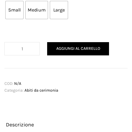
Small
Medium
Large
Abito
AGGIUNGI AL CARRELLO
Lavinia
quantità
COD:
N/A
Categoria:
Abiti da cerimonia
Descrizione