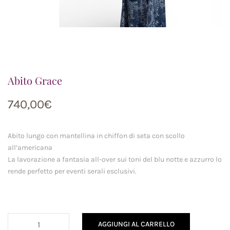
Abito Grace
740,00
€
Abito lungo con mantellina in chiffon di seta con scollo
all’americana
La lavorazione a fantasia all-over sui toni del blu notte e azzurro lo
rende perfetto per eventi serali esclusivi.
Abito
AGGIUNGI AL CARRELLO