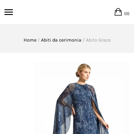
Skip
Ca
to
(0)
content
Home
/
Abiti da cerimonia
/ Abito Grace